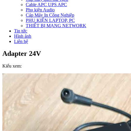
Cable APC UPS APC
Phụ kiện Audio
Cáp Máy In Công Nghiệp
PHỤ KIỆN LAPTOP, PC
THIẾT BỊ MẠNG NETWORK
Tin tức
Hình ảnh
Liên hệ
Adapter 24V
Kiểu xem: