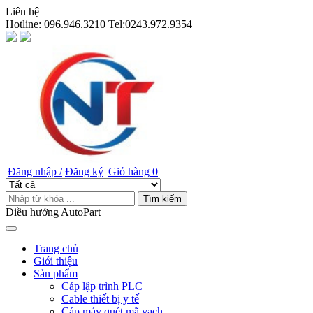
Liên hệ
Hotline:
096.946.3210 Tel:0243.972.9354
Đăng nhập /
Đăng ký
Giỏ hàng
0
Tìm kiếm
Điều hướng AutoPart
Trang chủ
Giới thiệu
Sản phẩm
Cáp lập trình PLC
Cable thiết bị y tế
Cáp máy quét mã vạch