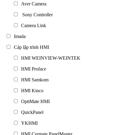
Aver Camera
Sony Controller
Camera Link
Imada
Cáp lập trình HMI
HMI WEINVIEW-WEINTEK
HMI Proface
HMI Samkom
HMI Kinco
OptiMate HMI
QuickPanel
YKHMI
HMI Cermate PanelMaster