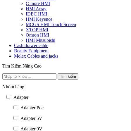
C-more HMI
HMI Array
IDEC HMI
HMI Keyence
MCGS HMI Touch Screen
XTOP HMI
Omron HMI
HMI Mitsubishi
Cash drawer cable
Beauty Equipment
Molex Cables and jacks
Tìm Kiếm Nâng Cao
Tìm kiếm
Nhóm hàng
Adapter
Adapter Poe
Adapter 5V
Adapter 9V