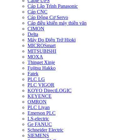
Cable UPS
Cáp Lập Trình Panasonic
Cáp CNC
Cáp Động Cơ Servo
Cáp điều khiển máy thiên văn
CIMON
Delta
Máy Đo Điện Trở Hioki
MICROSmart
MITSUBISHI
MOXA
Thinget Xinje
Fujitsu Hakko
Fatek
PLC LG
PLC VIGOR
KOYO DirectLOGIC
KEYENCE
OMRON
PLC Liyan
Emerson PLC
LS-electric
Ge FANUC
Schneider Electric
SIEMENS