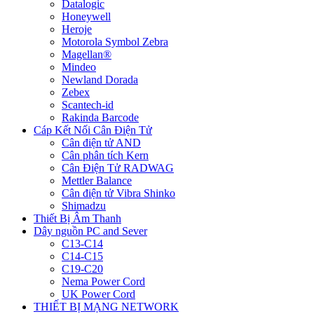
Datalogic
Honeywell
Heroje
Motorola Symbol Zebra
Magellan®
Mindeo
Newland Dorada
Zebex
Scantech-id
Rakinda Barcode
Cáp Kết Nối Cân Điện Tử
Cân điện tử AND
Cân phân tích Kern
Cân Điện Tử RADWAG
Mettler Balance
Cân điện tử Vibra Shinko
Shimadzu
Thiết Bị Âm Thanh
Dây nguồn PC and Sever
C13-C14
C14-C15
C19-C20
Nema Power Cord
UK Power Cord
THIẾT BỊ MẠNG NETWORK