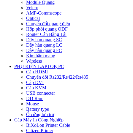
Module Quang
Velcro
AMP-Commscope
Optical
Chuyển đổi quang điện
Hộp phối quang ODF
Router Cân Bằng Tải
Dây hàn quang SC
Dây hàn quang LC
Dây hàn quang FC
Kìm bấm mạng
Wireless
PHỤ KIỆN LAPTOP, PC
Cáp HDMI
Chuyển đổi Rs232/Rs422/Rs485
Cáp DVI
Cáp KVM
USB connecter
DD Ram
Mouse
Battery type
Ổ cứng lưu trữ
Cáp Máy In Công Nghiệp
BiXoLon Printer Cable
Citizen Printer