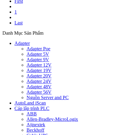
First
1
Last
Danh Mục Sản Phẩm
Adapter
Adapter Poe
Adapter 5V
Adapter 9V
Adapter 12V
Adapter 19V
Adapter 20V
Adapter 24V
Adapter 48V
Adapter 56V
Nguồn Server and PC
AutoLand iScan
Cáp lập trình PLC
ABB
Allen-Bradley-MicroLogix
Ajinextek
Beckhoff