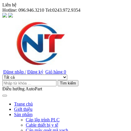
Liên hệ
Hotline:
096.946.3210 Tel:0243.972.9354
Đăng nhập /
Đăng ký
Giỏ hàng
0
Tìm kiếm
Điều hướng AutoPart
Trang chủ
Giới thiệu
Sản phẩm
Cáp lập trình PLC
Cable thiết bị y tế
Cáp máy quét mã vạch