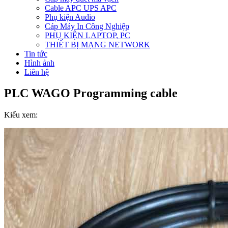
Cable APC UPS APC
Phụ kiện Audio
Cáp Máy In Công Nghiệp
PHỤ KIỆN LAPTOP, PC
THIẾT BỊ MẠNG NETWORK
Tin tức
Hình ảnh
Liên hệ
PLC WAGO Programming cable
Kiểu xem: