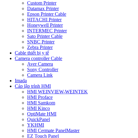
Custom Printer
Datamax Printer
Epson Printer Cable
HITACHI Printer
Honeywell Printer
INTERMEC Printer
Sato Printer Cable
SNBC Printer
Zebra Printer
Cable thiết bị y tế
Camera controller Cable
Aver Camera
Sony Controller
Camera Link
Imada
Cáp lập trình HMI
HMI WEINVIEW-WEINTEK
HMI Proface
HMI Samkom
HMI Kinco
OptiMate HMI
QuickPanel
YKHMI
HMI Cermate PanelMaster
EZ Touch Panel