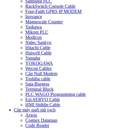
Samsung PLC
RackSwitch Console Cable
Four-Faith GPRS IP MODEM
Inovance
Magnescale Counter
Yaskawa
Mikom PLC
Modicon
Nidec Sankyo
Hitachi Cable
Haiwell Cable
Yamaha
YOKOGAWA
Wecon Cables
Cáp Null Modem
Toshiba cable
Saia-Burgess
Terminal Block
PLC WAGO Programming cable
Ezi-SERVO Cable
HMI Shihlin Cable
Cáp máy quét mã vạch
Argox
Cognex Dataman
Code Reader