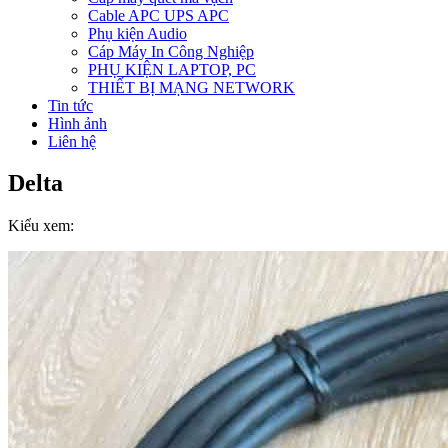
Cable APC UPS APC
Phụ kiện Audio
Cáp Máy In Công Nghiệp
PHỤ KIỆN LAPTOP, PC
THIẾT BỊ MẠNG NETWORK
Tin tức
Hình ảnh
Liên hệ
Delta
Kiểu xem: