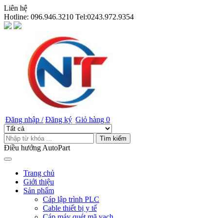
Liên hệ
Hotline:
096.946.3210 Tel:0243.972.9354
Đăng nhập /
Đăng ký
Giỏ hàng
0
Tìm kiếm
Điều hướng AutoPart
Trang chủ
Giới thiệu
Sản phẩm
Cáp lập trình PLC
Cable thiết bị y tế
Cáp máy quét mã vạch