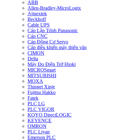
ABB
Allen-Bradley-MicroLogix
Ajinextek
Beckhoff
Cable UPS
Cáp Lập Trình Panasonic
Cáp CNC
Cáp Động Cơ Servo
Cáp điều khiển máy thiên văn
CIMON
Delta
Máy Đo Điện Trở Hioki
MICROSmart
MITSUBISHI
MOXA
Thinget Xinje
Fujitsu Hakko
Fatek
PLC LG
PLC VIGOR
KOYO DirectLOGIC
KEYENCE
OMRON
PLC Liyan
Emerson PLC