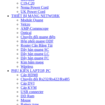
C19-C20
Nema Power Cord
UK Power Cord
THIẾT BỊ MẠNG NETWORK
Module Quang
Velcro
AMP-Commscope
Optical
Chuyển đổi quang điện
Hộp phối quang ODF
Router Cân Bằng Tải
Dây hàn quang SC
Dây hàn quang LC
Dây hàn quang FC
Kìm bấm mạng
Wireless
PHỤ KIỆN LAPTOP, PC
Cáp HDMI
Chuyển đổi Rs232/Rs422/Rs485
Cáp DVI
Cáp KVM
USB connecter
DD Ram
Mouse
Battery type