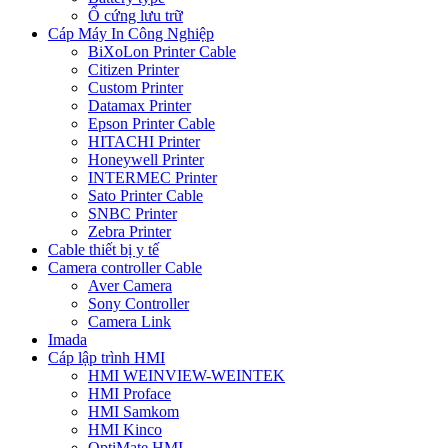
Ổ cứng lưu trữ
Cáp Máy In Công Nghiệp
BiXoLon Printer Cable
Citizen Printer
Custom Printer
Datamax Printer
Epson Printer Cable
HITACHI Printer
Honeywell Printer
INTERMEC Printer
Sato Printer Cable
SNBC Printer
Zebra Printer
Cable thiết bị y tế
Camera controller Cable
Aver Camera
Sony Controller
Camera Link
Imada
Cáp lập trình HMI
HMI WEINVIEW-WEINTEK
HMI Proface
HMI Samkom
HMI Kinco
OptiMate HMI