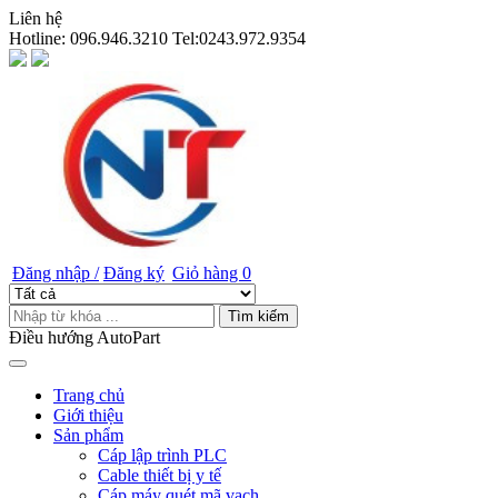
Liên hệ
Hotline:
096.946.3210 Tel:0243.972.9354
Đăng nhập /
Đăng ký
Giỏ hàng
0
Tìm kiếm
Điều hướng AutoPart
Trang chủ
Giới thiệu
Sản phẩm
Cáp lập trình PLC
Cable thiết bị y tế
Cáp máy quét mã vạch