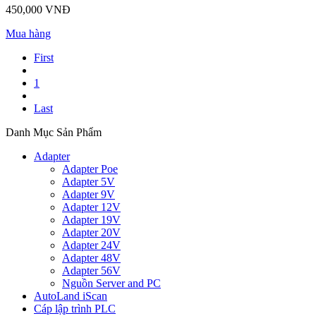
450,000 VNĐ
Mua hàng
First
1
Last
Danh Mục Sản Phẩm
Adapter
Adapter Poe
Adapter 5V
Adapter 9V
Adapter 12V
Adapter 19V
Adapter 20V
Adapter 24V
Adapter 48V
Adapter 56V
Nguồn Server and PC
AutoLand iScan
Cáp lập trình PLC