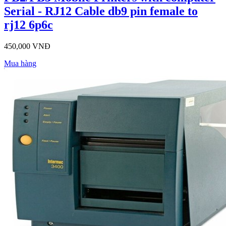
Serial - RJ12 Cable db9 pin female to
rj12 6p6c
450,000 VNĐ
Mua hàng