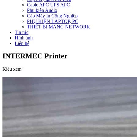
Cable APC UPS APC
Phụ kiện Audio
Cáp Máy In Công Nghiệp
PHỤ KIỆN LAPTOP, PC
THIẾT BỊ MẠNG NETWORK
Tin tức
Hình ảnh
Liên hệ
INTERMEC Printer
Kiểu xem: