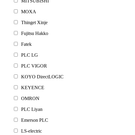
MITSUBISHI
MOXA
Thinget Xinje
Fujitsu Hakko
Fatek
PLC LG
PLC VIGOR
KOYO DirectLOGIC
KEYENCE
OMRON
PLC Liyan
Emerson PLC
LS-electric