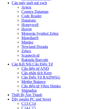
Cáp máy quét mã vạch
Argox
Cognex Dataman
Code Reader
Datalogic
Honeywell
Heroje
Motorola Symbol Zebra
Magellan®
Mindeo
Newland Dorada
Zebex
Scantech-id
Rakinda Barcode
Cáp Kết Nối Cân Điện Tử
Cân điện tử AND
Cân phân tích Kern
Cân Điện Tử RADWAG
Mettler Balance
Cân điện tử Vibra Shinko
Shimadzu
Thiết Bị Âm Thanh
Dây nguồn PC and Sever
C13-C14
C14-C15