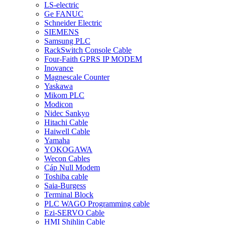
LS-electric
Ge FANUC
Schneider Electric
SIEMENS
Samsung PLC
RackSwitch Console Cable
Four-Faith GPRS IP MODEM
Inovance
Magnescale Counter
Yaskawa
Mikom PLC
Modicon
Nidec Sankyo
Hitachi Cable
Haiwell Cable
Yamaha
YOKOGAWA
Wecon Cables
Cáp Null Modem
Toshiba cable
Saia-Burgess
Terminal Block
PLC WAGO Programming cable
Ezi-SERVO Cable
HMI Shihlin Cable