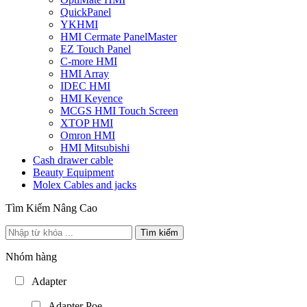
QuickPanel
YKHMI
HMI Cermate PanelMaster
EZ Touch Panel
C-more HMI
HMI Array
IDEC HMI
HMI Keyence
MCGS HMI Touch Screen
XTOP HMI
Omron HMI
HMI Mitsubishi
Cash drawer cable
Beauty Equipment
Molex Cables and jacks
Tìm Kiếm Nâng Cao
Tìm kiếm
Nhóm hàng
Adapter
Adapter Poe