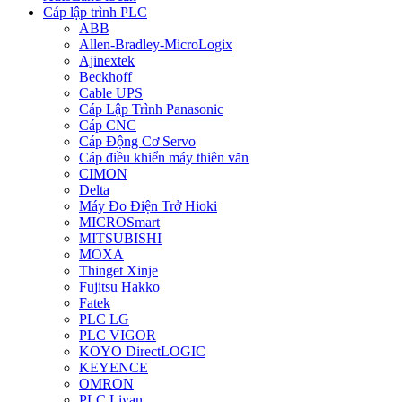
Cáp lập trình PLC
ABB
Allen-Bradley-MicroLogix
Ajinextek
Beckhoff
Cable UPS
Cáp Lập Trình Panasonic
Cáp CNC
Cáp Động Cơ Servo
Cáp điều khiển máy thiên văn
CIMON
Delta
Máy Đo Điện Trở Hioki
MICROSmart
MITSUBISHI
MOXA
Thinget Xinje
Fujitsu Hakko
Fatek
PLC LG
PLC VIGOR
KOYO DirectLOGIC
KEYENCE
OMRON
PLC Liyan