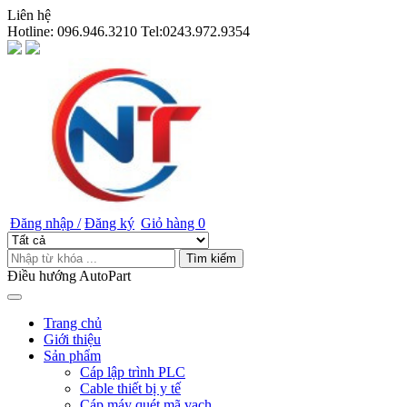
Liên hệ
Hotline:
096.946.3210 Tel:0243.972.9354
Đăng nhập /
Đăng ký
Giỏ hàng
0
Tìm kiếm
Điều hướng AutoPart
Trang chủ
Giới thiệu
Sản phẩm
Cáp lập trình PLC
Cable thiết bị y tế
Cáp máy quét mã vạch