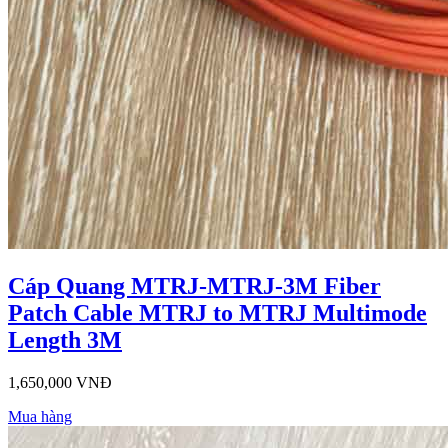
Cáp Quang MTRJ-MTRJ-3M Fiber
Patch Cable MTRJ to MTRJ Multimode
Length 3M
1,650,000 VNĐ
Mua hàng