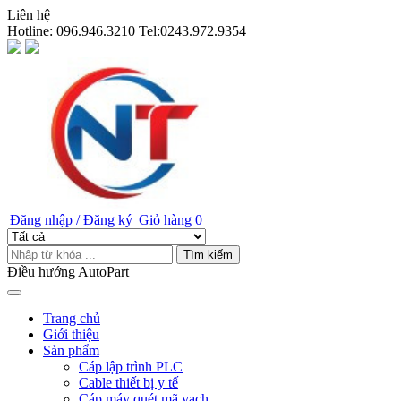
Liên hệ
Hotline:
096.946.3210 Tel:0243.972.9354
Đăng nhập /
Đăng ký
Giỏ hàng
0
Tìm kiếm
Điều hướng AutoPart
Trang chủ
Giới thiệu
Sản phẩm
Cáp lập trình PLC
Cable thiết bị y tế
Cáp máy quét mã vạch