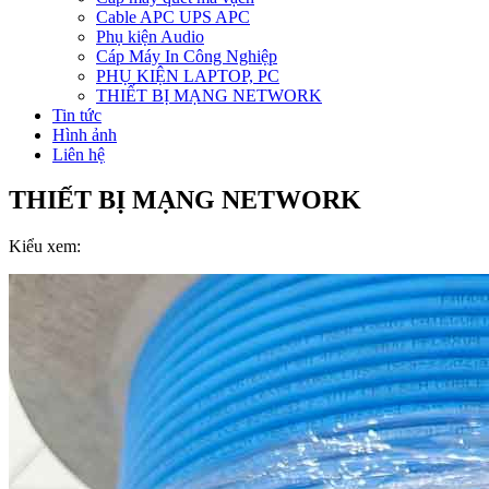
Cable APC UPS APC
Phụ kiện Audio
Cáp Máy In Công Nghiệp
PHỤ KIỆN LAPTOP, PC
THIẾT BỊ MẠNG NETWORK
Tin tức
Hình ảnh
Liên hệ
THIẾT BỊ MẠNG NETWORK
Kiểu xem: