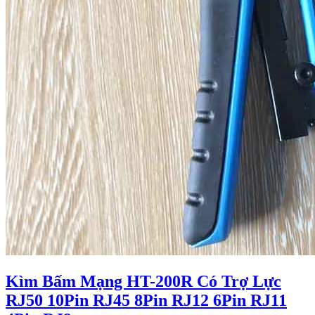
Kìm Bấm Mạng HT-200R Có Trợ Lực
RJ50 10Pin RJ45 8Pin RJ12 6Pin RJ11