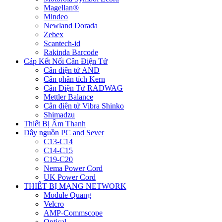
Magellan®
Mindeo
Newland Dorada
Zebex
Scantech-id
Rakinda Barcode
Cáp Kết Nối Cân Điện Tử
Cân điện tử AND
Cân phân tích Kern
Cân Điện Tử RADWAG
Mettler Balance
Cân điện tử Vibra Shinko
Shimadzu
Thiết Bị Âm Thanh
Dây nguồn PC and Sever
C13-C14
C14-C15
C19-C20
Nema Power Cord
UK Power Cord
THIẾT BỊ MẠNG NETWORK
Module Quang
Velcro
AMP-Commscope
Optical