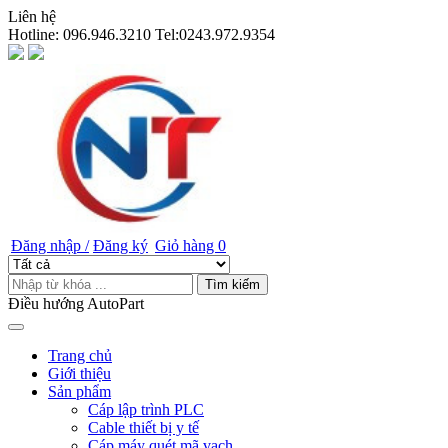
Liên hệ
Hotline:
096.946.3210 Tel:0243.972.9354
Đăng nhập /
Đăng ký
Giỏ hàng
0
Tìm kiếm
Điều hướng AutoPart
Trang chủ
Giới thiệu
Sản phẩm
Cáp lập trình PLC
Cable thiết bị y tế
Cáp máy quét mã vạch