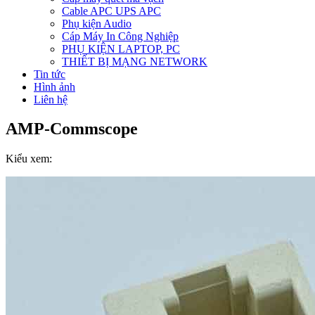
Cable APC UPS APC
Phụ kiện Audio
Cáp Máy In Công Nghiệp
PHỤ KIỆN LAPTOP, PC
THIẾT BỊ MẠNG NETWORK
Tin tức
Hình ảnh
Liên hệ
AMP-Commscope
Kiểu xem: