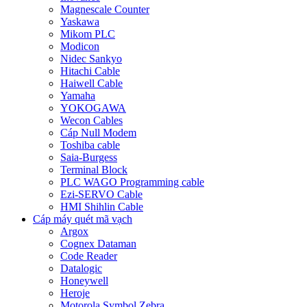
Magnescale Counter
Yaskawa
Mikom PLC
Modicon
Nidec Sankyo
Hitachi Cable
Haiwell Cable
Yamaha
YOKOGAWA
Wecon Cables
Cáp Null Modem
Toshiba cable
Saia-Burgess
Terminal Block
PLC WAGO Programming cable
Ezi-SERVO Cable
HMI Shihlin Cable
Cáp máy quét mã vạch
Argox
Cognex Dataman
Code Reader
Datalogic
Honeywell
Heroje
Motorola Symbol Zebra