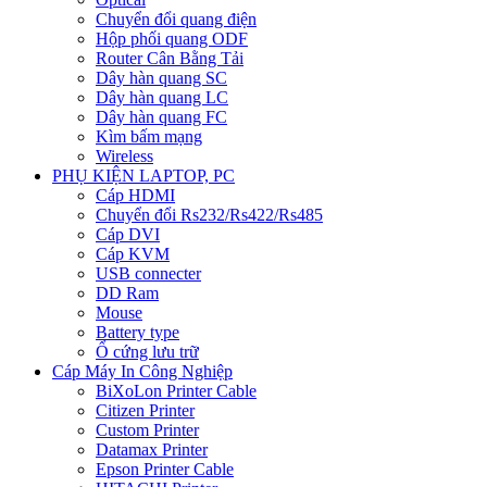
Chuyển đổi quang điện
Hộp phối quang ODF
Router Cân Bằng Tải
Dây hàn quang SC
Dây hàn quang LC
Dây hàn quang FC
Kìm bấm mạng
Wireless
PHỤ KIỆN LAPTOP, PC
Cáp HDMI
Chuyển đổi Rs232/Rs422/Rs485
Cáp DVI
Cáp KVM
USB connecter
DD Ram
Mouse
Battery type
Ổ cứng lưu trữ
Cáp Máy In Công Nghiệp
BiXoLon Printer Cable
Citizen Printer
Custom Printer
Datamax Printer
Epson Printer Cable