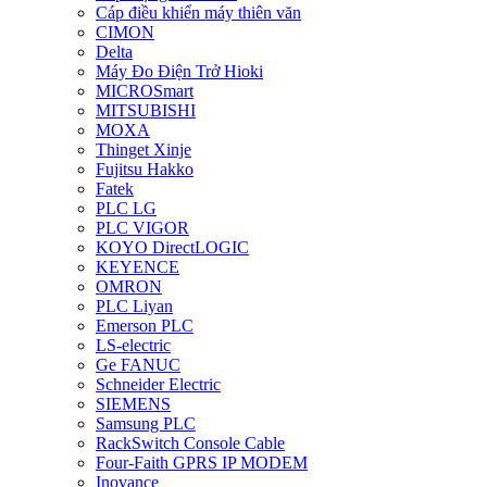
Cáp điều khiển máy thiên văn
CIMON
Delta
Máy Đo Điện Trở Hioki
MICROSmart
MITSUBISHI
MOXA
Thinget Xinje
Fujitsu Hakko
Fatek
PLC LG
PLC VIGOR
KOYO DirectLOGIC
KEYENCE
OMRON
PLC Liyan
Emerson PLC
LS-electric
Ge FANUC
Schneider Electric
SIEMENS
Samsung PLC
RackSwitch Console Cable
Four-Faith GPRS IP MODEM
Inovance