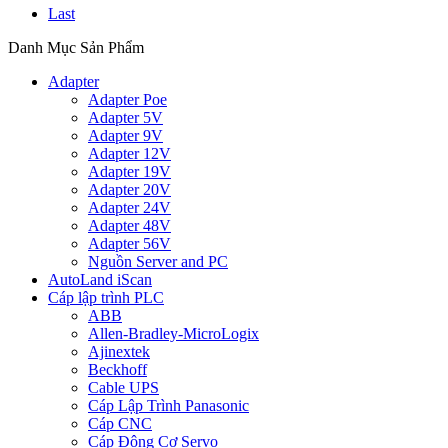
Last
Danh Mục Sản Phẩm
Adapter
Adapter Poe
Adapter 5V
Adapter 9V
Adapter 12V
Adapter 19V
Adapter 20V
Adapter 24V
Adapter 48V
Adapter 56V
Nguồn Server and PC
AutoLand iScan
Cáp lập trình PLC
ABB
Allen-Bradley-MicroLogix
Ajinextek
Beckhoff
Cable UPS
Cáp Lập Trình Panasonic
Cáp CNC
Cáp Động Cơ Servo