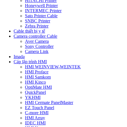
HITACHI Printer
Honeywell Printer
INTERMEC Printer
Sato Printer Cable
SNBC Printer
Zebra Printer
Cable thiết bị y tế
Camera controller Cable
Aver Camera
Sony Controller
Camera Link
Imada
Cáp lập trình HMI
HMI WEINVIEW-WEINTEK
HMI Proface
HMI Samkom
HMI Kinco
OptiMate HMI
QuickPanel
YKHMI
HMI Cermate PanelMaster
EZ Touch Panel
C-more HMI
HMI Array
IDEC HMI