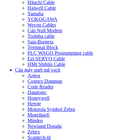
Hitachi Cable
Haiwell Cable
Yamaha
YOKOGAWA
Wecon Cables
Cáp Null Modem
Toshiba cable
Saia-Burgess
Terminal Block
PLC WAGO Programming cable
Ezi-SERVO Cable
HMI Shihlin Cable
Cáp máy quét mã vạch
Argox
Cognex Dataman
Code Reader
Datalogic
Honeywell
Heroje
Motorola Symbol Zebra
Magellan®
Mindeo
Newland Dorada
Zebex
Scantech-id