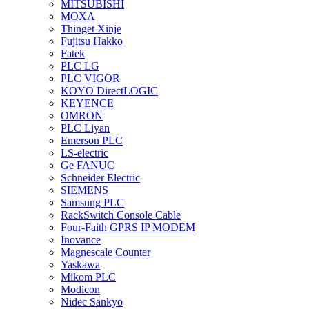
MITSUBISHI
MOXA
Thinget Xinje
Fujitsu Hakko
Fatek
PLC LG
PLC VIGOR
KOYO DirectLOGIC
KEYENCE
OMRON
PLC Liyan
Emerson PLC
LS-electric
Ge FANUC
Schneider Electric
SIEMENS
Samsung PLC
RackSwitch Console Cable
Four-Faith GPRS IP MODEM
Inovance
Magnescale Counter
Yaskawa
Mikom PLC
Modicon
Nidec Sankyo