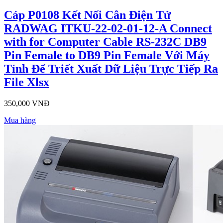
Cáp P0108 Kết Nối Cân Điện Tử
RADWAG ITKU-22-02-01-12-A Connect
with for Computer Cable RS-232C DB9
Pin Female to DB9 Pin Female Với Máy
Tính Để Triết Xuất Dữ Liệu Trực Tiếp Ra
File Xlsx
350,000 VNĐ
Mua hàng