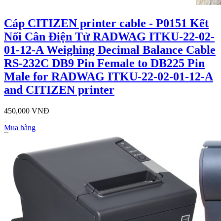
Cáp CITIZEN printer cable - P0151 Kết
Nối Cân Điện Tử RADWAG ITKU-22-02-
01-12-A Weighing Decimal Balance Cable
RS-232C DB9 Pin Female to DB225 Pin
Male for RADWAG ITKU-22-02-01-12-A
and CITIZEN printer
450,000 VNĐ
Mua hàng