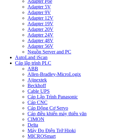
Adapter Poe
Adapter 5V
Adapter 9V
Adapter 12V
Adapter 19V
Adapter 20V
Adapter 24V
Adapter 48V
Adapter 56V
Nguồn Server and PC
AutoLand iScan
Cáp lập trình PLC
ABB
Allen-Bradley-MicroLogix
Ajinextek
Beckhoff
Cable UPS
Cáp Lập Trình Panasonic
Cáp CNC
Cáp Động Cơ Servo
Cáp điều khiển máy thiên văn
CIMON
Delta
Máy Đo Điện Trở Hioki
MICROSmart