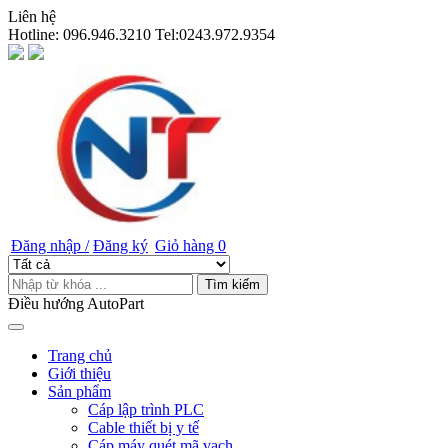
Liên hệ
Hotline:
096.946.3210 Tel:0243.972.9354
Đăng nhập /
Đăng ký
Giỏ hàng
0
Tìm kiếm
Điều hướng AutoPart
Trang chủ
Giới thiệu
Sản phẩm
Cáp lập trình PLC
Cable thiết bị y tế
Cáp máy quét mã vạch