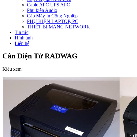
Cable APC UPS APC
Phụ kiện Audio
Cáp Máy In Công Nghiệp
PHỤ KIỆN LAPTOP, PC
THIẾT BỊ MẠNG NETWORK
Tin tức
Hình ảnh
Liên hệ
Cân Điện Tử RADWAG
Kiểu xem: