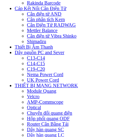
Rakinda Barcode
Cáp Kết Nối Cân Điện Tử
Cân điện tử AND
Cân phân tích Kern
Cân Điện Tử RADWAG
Mettler Balance
Cân điện tử Vibra Shinko
Shimadzu
Thiết Bị Âm Thanh
Dây nguồn PC and Sever
C13-C14
C14-C15
C19-C20
Nema Power Cord
UK Power Cord
THIẾT BỊ MẠNG NETWORK
Module Quang
Velcro
AMP-Commscope
Optical
Chuyển đổi quang điện
Hộp phối quang ODF
Router Cân Bằng Tải
Dây hàn quang SC
Dây hàn quang LC