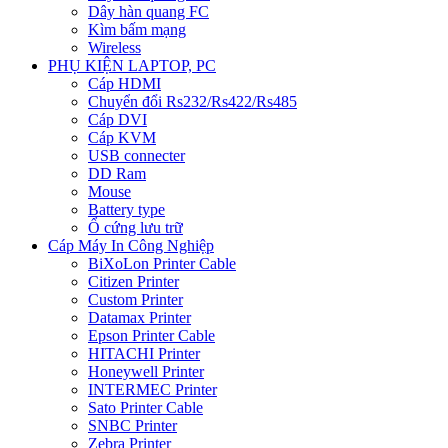
Dây hàn quang FC
Kìm bấm mạng
Wireless
PHỤ KIỆN LAPTOP, PC
Cáp HDMI
Chuyển đổi Rs232/Rs422/Rs485
Cáp DVI
Cáp KVM
USB connecter
DD Ram
Mouse
Battery type
Ổ cứng lưu trữ
Cáp Máy In Công Nghiệp
BiXoLon Printer Cable
Citizen Printer
Custom Printer
Datamax Printer
Epson Printer Cable
HITACHI Printer
Honeywell Printer
INTERMEC Printer
Sato Printer Cable
SNBC Printer
Zebra Printer