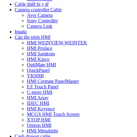
Cable thiết bị y tế
Camera controller Cable
Aver Camera
Sony Controller
Camera Link
Imada
Cáp lập trình HMI
HMI WEINVIEW-WEINTEK
HMI Proface
HMI Samkom
HMI Kinco
OptiMate HMI
QuickPanel
YKHMI
HMI Cermate PanelMaster
EZ Touch Panel
C-more HMI
HMI Array
IDEC HMI
HMI Keyence
MCGS HMI Touch Screen
XTOP HMI
Omron HMI
HMI Mitsubishi
Cash drawer cable