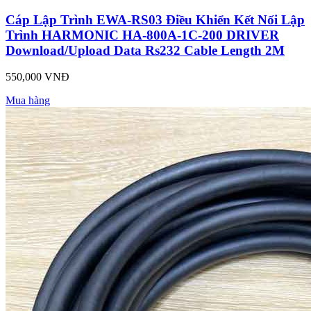
Cáp Lập Trình EWA-RS03 Điều Khiển Kết Nối Lập
Trình HARMONIC HA-800A-1C-200 DRIVER
Download/Upload Data Rs232 Cable Length 2M
550,000 VNĐ
Mua hàng