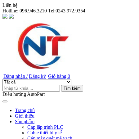
Liên hệ
Hotline:
096.946.3210 Tel:0243.972.9354
Đăng nhập /
Đăng ký
Giỏ hàng
0
Tìm kiếm
Điều hướng AutoPart
Trang chủ
Giới thiệu
Sản phẩm
Cáp lập trình PLC
Cable thiết bị y tế
Cáp máy quét mã vạch