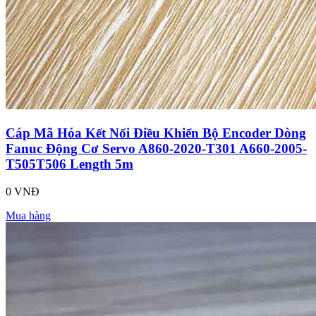
Cáp Mã Hóa Kết Nối Điều Khiển Bộ Encoder Dòng
Fanuc Động Cơ Servo A860-2020-T301 A660-2005-
T505T506 Length 5m
0 VNĐ
Mua hàng