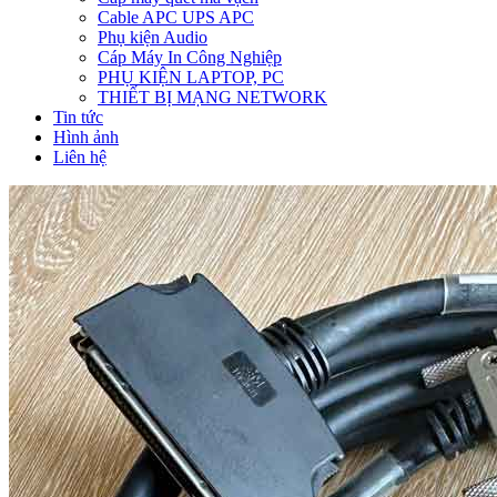
Cable APC UPS APC
Phụ kiện Audio
Cáp Máy In Công Nghiệp
PHỤ KIỆN LAPTOP, PC
THIẾT BỊ MẠNG NETWORK
Tin tức
Hình ảnh
Liên hệ