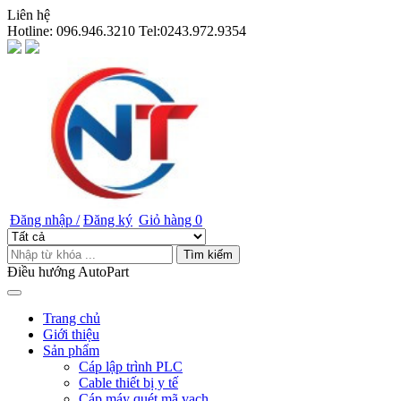
Liên hệ
Hotline:
096.946.3210 Tel:0243.972.9354
Đăng nhập /
Đăng ký
Giỏ hàng
0
Tìm kiếm
Điều hướng AutoPart
Trang chủ
Giới thiệu
Sản phẩm
Cáp lập trình PLC
Cable thiết bị y tế
Cáp máy quét mã vạch