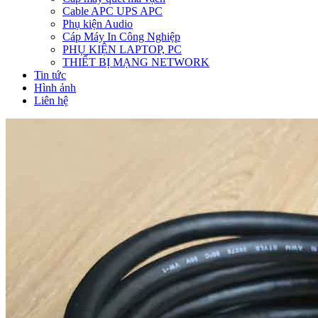
Cable APC UPS APC
Phụ kiện Audio
Cáp Máy In Công Nghiệp
PHỤ KIỆN LAPTOP, PC
THIẾT BỊ MẠNG NETWORK
Tin tức
Hình ảnh
Liên hệ